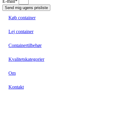
E-mail*
Send mig ugens prisliste
Køb container
Lej container
Containertilbehør
Kvalitetskategorier
Om
Cargo Worthy
Cargo Worthy
Cargo Worthy
One way (Ny)
One way (Ny)
One way (Ny)
Premium
Kontakt