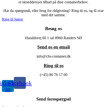
et skræddersyet tilbud på dine containerbehov.
Har du spørgsmål, eller brug for rådgivning? Ring til os, og få svar
med det samme.
Ring til Søren
Besøg os
Haraldsvej 60 1 sal 8960 Randers SØ
Send os en email
info@chs-container.dk
Ring til os
(+45) 86 76 17 00
inkedin-
Facebook
in
Send forespørgsel